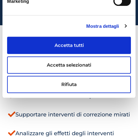
Monitoraggio degli andamenti
Marketing
Report performance dei tempi di attesa
Mostra dettagli
Governo della
Accetta tutti
domanda
Accetta selezionati
Definire obiettivi di compliance
Rifiuta
Condurre audit e verifiche periodiche
Supportare interventi di correzione mirati
Analizzare gli effetti degli interventi