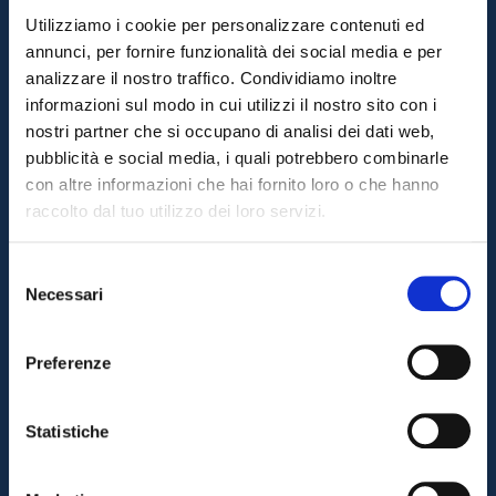
Utilizziamo i cookie per personalizzare contenuti ed
annunci, per fornire funzionalità dei social media e per
analizzare il nostro traffico. Condividiamo inoltre
Controllo prime disponibilità
informazioni sul modo in cui utilizzi il nostro sito con i
nostri partner che si occupano di analisi dei dati web,
Realizzare report operativi per alleviare il carico di
pubblicità e social media, i quali potrebbero combinarle
impegno amministrativo
con altre informazioni che hai fornito loro o che hanno
raccolto dal tuo utilizzo dei loro servizi.
Selezione
Analisi approfondita di domanda e
Necessari
del
offerta
consenso
Dashboard consente un’analisi approfondita di
Preferenze
domanda e offerta
Statistiche